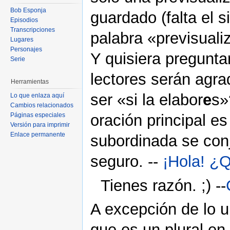
Bob Esponja
guardado (falta el 
Episodios
Transcripciones
palabra «previsuali
Lugares
Personajes
Y quisiera pregunta
Serie
lectores serán agra
Herramientas
ser «si la elabor
e
s»
Lo que enlaza aquí
Cambios relacionados
Páginas especiales
oración principal es
Versión para imprimir
Enlace permanente
subordinada se conj
seguro. --
¡Hola! ¿Q
Tienes razón. ;) --
A excepción de lo u
que es un plural en 