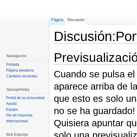
Página
Discusión
Discusión:Por
Saltar a:
navegación
,
buscar
Previsualizaci
Navegación
Portada
Página aleatoria
Cuando se pulsa el 
Cambios recientes
aparece arriba de l
SpongePedia
que esto es solo un
Portal de la comunidad
Ayuda
no se ha guardado!
Equipo
Pie de imprenta
Quisiera apuntar qu
Internacional
solo una previsuali
Bob Esponja