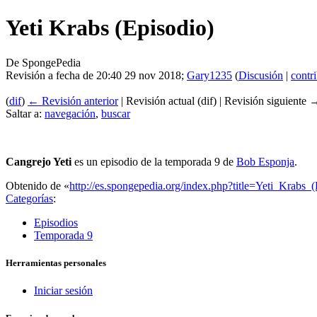
Yeti Krabs (Episodio)
De SpongePedia
Revisión a fecha de 20:40 29 nov 2018;
Gary1235
(
Discusión
|
contr
(
dif
)
← Revisión anterior
| Revisión actual (dif) | Revisión siguiente →
Saltar a:
navegación
,
buscar
Cangrejo Yeti
es un episodio de la temporada 9 de
Bob Esponja
.
Obtenido de «
http://es.spongepedia.org/index.php?title=Yeti_Krabs
Categorías
:
Episodios
Temporada 9
Herramientas personales
Iniciar sesión