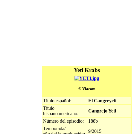
Yeti Krabs
© Viacom
Título español:
El Cangreyeti
Título
Cangrejo Yeti
hispanoamericano:
Número del episodio:
188b
Temporada/
9/2015
año del la producción: