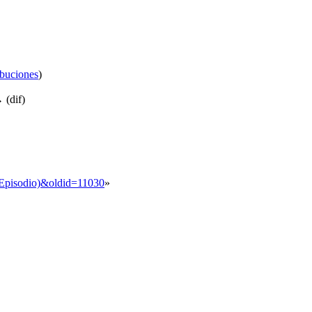
ibuciones
)
 (dif)
_(Episodio)&oldid=11030
»