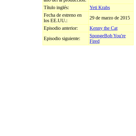
Título inglés:
Yeti Krabs
Fecha de estreno en
29 de marzo de 2015
los EE.UU.:
Episodio anterior:
Kenny the Cat
SpongeBob You're
Episodio siguiente:
Fired