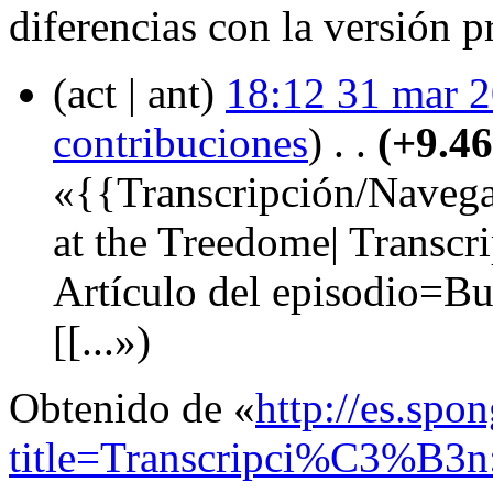
diferencias con la versión 
(act | ant)
18:12 31 mar 
contribuciones
)
‎ . .
(+9.46
«{{Transcripción/Navegac
at the Treedome| Transcr
Artículo del episodio=B
[[...»)
Obtenido de «
http://es.spo
title=Transcripci%C3%B3n