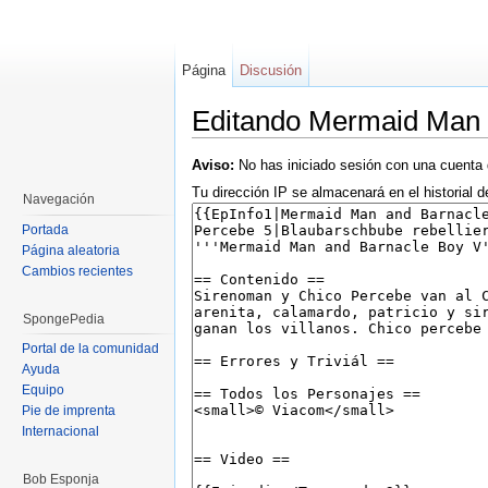
Página
Discusión
Editando Mermaid Man 
Saltar a:
navegación
,
buscar
Aviso:
No has iniciado sesión con una cuenta 
Tu dirección IP se almacenará en el historial d
Navegación
Portada
Página aleatoria
Cambios recientes
SpongePedia
Portal de la comunidad
Ayuda
Equipo
Pie de imprenta
Internacional
Bob Esponja