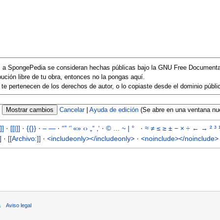
es a SpongePedia se consideran hechas públicas bajo la GNU Free Documenta
ibución libre de tu obra, entonces no la pongas aquí.
te pertenecen de los derechos de autor, o lo copiaste desde el dominio públic
Cancelar
|
Ayuda de edición
(Se abre en una ventana nu
]]
·
[[|]]
·
{{}}
·
–
—
·
“”
‘’
«»
‹›
„“
‚‘
·
©
…
~
|
°
·
≈
≠
≤
≥
±
−
×
÷
←
→
²
³
]
·
[[Archivo:]]
·
<includeonly></includeonly>
·
<noinclude></noinclude>
a
Aviso legal