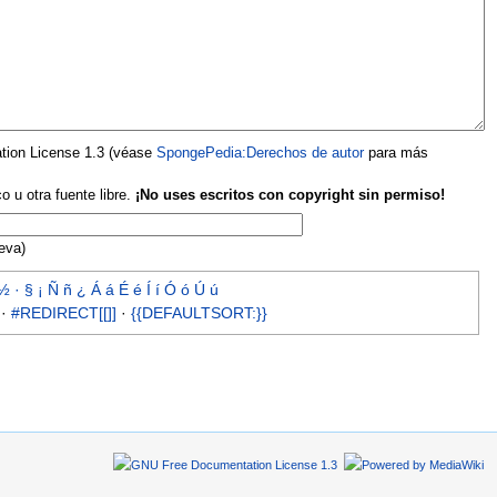
tion License 1.3 (véase
SpongePedia:Derechos de autor
para más
o u otra fuente libre.
¡No uses escritos con copyright sin permiso!
eva)
½
·
§
¡
Ñ
ñ
¿
Á
á
É
é
Í
í
Ó
ó
Ú
ú
·
#REDIRECT[[]]
·
{{DEFAULTSORT:}}