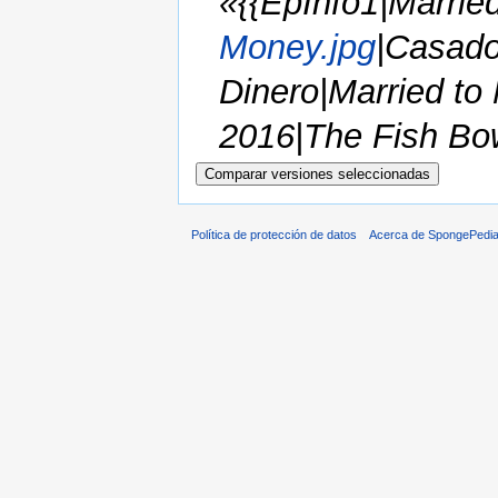
«{{EpInfo1|Marrie
Money.jpg
|Casado
Dinero|Married t
2016|The Fish Bowl
Política de protección de datos
Acerca de SpongePedi