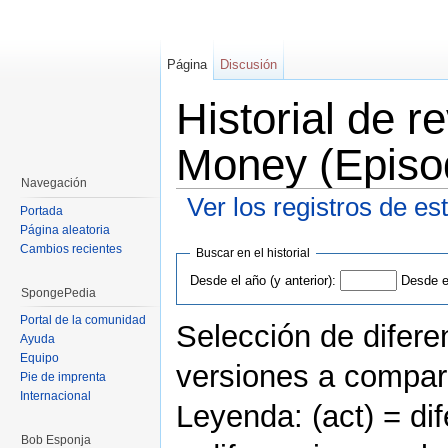
Página
Discusión
Historial de r
Money (Episo
Navegación
Ver los registros de es
Portada
Saltar a:
navegación
,
buscar
Página aleatoria
Cambios recientes
Buscar en el historial
Desde el año (y anterior):
Desde el
SpongePedia
Portal de la comunidad
Selección de difere
Ayuda
Equipo
versiones a compar
Pie de imprenta
Internacional
Leyenda: (act) = dif
Bob Esponja