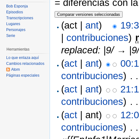
= diferencias con l
Bob Esponja
Episodios
Transcripciones
(act |
ant
)
19:
Lugares
Personajes
|
contribuciones
)
‎
Serie
replaced: |9/ → |9
Herramientas
Lo que enlaza aquí
(
act
|
ant
)
00:1
Cambios relacionados
Atom
contribuciones
)
‎ . 
Páginas especiales
(
act
|
ant
)
21:
contribuciones
)
‎ . 
(
act
| ant)
12:
contribuciones
)
‎ . 