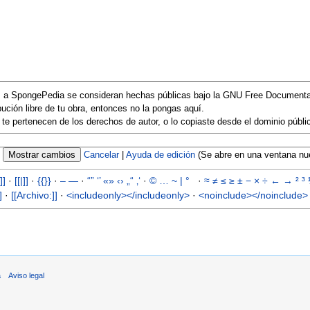
es a SpongePedia se consideran hechas públicas bajo la GNU Free Documenta
ibución libre de tu obra, entonces no la pongas aquí.
te pertenecen de los derechos de autor, o lo copiaste desde el dominio públic
Cancelar
|
Ayuda de edición
(Se abre en una ventana nu
]]
·
[[|]]
·
{{}}
·
–
—
·
“”
‘’
«»
‹›
„“
‚‘
·
©
…
~
|
°
·
≈
≠
≤
≥
±
−
×
÷
←
→
²
³
]
·
[[Archivo:]]
·
<includeonly></includeonly>
·
<noinclude></noinclude>
a
Aviso legal