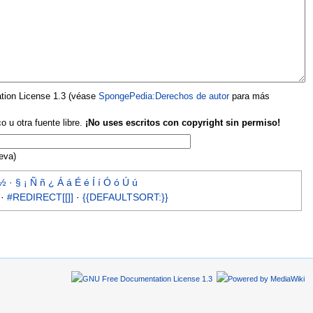
tion License 1.3 (véase
SpongePedia:Derechos de autor
para más
o u otra fuente libre.
¡No uses escritos con copyright sin permiso!
eva)
½
·
§
¡
Ñ
ñ
¿
Á
á
É
é
Í
í
Ó
ó
Ú
ú
·
#REDIRECT[[]]
·
{{DEFAULTSORT:}}