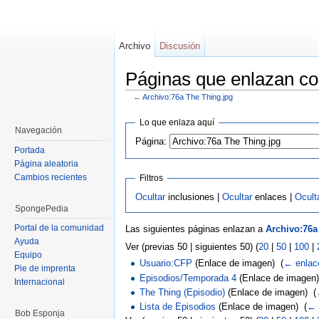
Archivo
Discusión
Páginas que enlazan co
←
Archivo:76a The Thing.jpg
Saltar a:
navegación
,
buscar
Lo que enlaza aquí
Navegación
Página:
Portada
Página aleatoria
Cambios recientes
Filtros
Ocultar
inclusiones |
Ocultar
enlaces |
Ocult
SpongePedia
Portal de la comunidad
Las siguientes páginas enlazan a
Archivo:76a
Ayuda
Ver (previas 50 | siguientes 50) (
20
|
50
|
100
|
Equipo
Usuario:CFP
(Enlace de imagen) ‎
(
← enlac
Pie de imprenta
Episodios/Temporada 4
(Enlace de imagen)
Internacional
The Thing (Episodio)
(Enlace de imagen) ‎
(
Lista de Episodios
(Enlace de imagen) ‎
(
← 
Bob Esponja