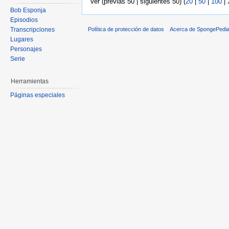
Ver (previas 50 | siguientes 50) (
20
|
50
|
100
|
Bob Esponja
Episodios
Transcripciones
Política de protección de datos
Acerca de SpongePedi
Lugares
Personajes
Serie
Herramientas
Páginas especiales