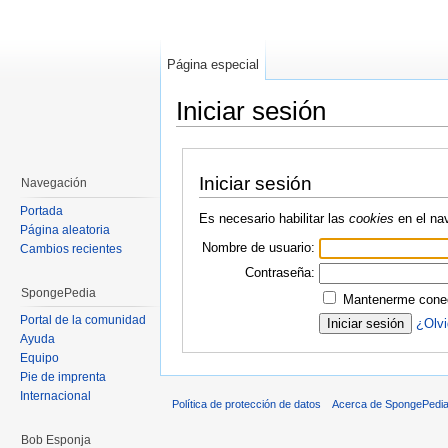
Página especial
Iniciar sesión
Saltar a:
navegación
,
buscar
Iniciar sesión
Navegación
Portada
Es necesario habilitar las
cookies
en el na
Página aleatoria
Nombre de usuario:
Cambios recientes
Contraseña:
SpongePedia
Mantenerme conec
Portal de la comunidad
¿Olvi
Ayuda
Equipo
Pie de imprenta
Internacional
Política de protección de datos
Acerca de SpongePedi
Bob Esponja