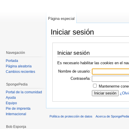
Página especial
Iniciar sesión
Saltar a:
navegación
,
buscar
Iniciar sesión
Navegación
Portada
Es necesario habilitar las
cookies
en el na
Página aleatoria
Nombre de usuario:
Cambios recientes
Contraseña:
SpongePedia
Mantenerme conec
Portal de la comunidad
¿Olvi
Ayuda
Equipo
Pie de imprenta
Internacional
Política de protección de datos
Acerca de SpongePedi
Bob Esponja