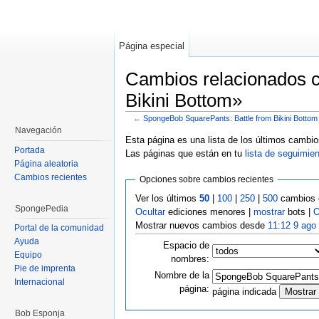
Página especial
Cambios relacionados 
Bikini Bottom»
←
SpongeBob SquarePants: Battle from Bikini Bottom
Saltar a:
navegación
,
buscar
Navegación
Esta página es una lista de los últimos cambio
Portada
Las páginas que están en tu
lista de seguimie
Página aleatoria
Cambios recientes
Opciones sobre cambios recientes
Ver los últimos
50
|
100
|
250
|
500
cambios e
SpongePedia
Ocultar
ediciones menores |
mostrar
bots |
O
Mostrar nuevos cambios desde
11:12 9 ago
Portal de la comunidad
Ayuda
Espacio de
Equipo
nombres:
Pie de imprenta
Nombre de la
Internacional
página:
página indicada
Bob Esponja