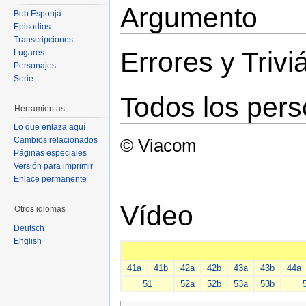
Argumento
Bob Esponja
Episodios
Transcripciones
Errores y Triviá
Lugares
Personajes
Serie
Todos los pers
Herramientas
Lo que enlaza aquí
Cambios relacionados
© Viacom
Páginas especiales
Versión para imprimir
Enlace permanente
Vídeo
Otros idiomas
Deutsch
English
41a
41b
42a
42b
43a
43b
44a
51
52a
52b
53a
53b