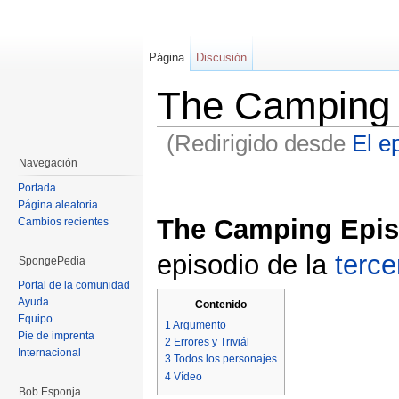
Página
Discusión
The Camping 
(Redirigido desde
El e
Saltar a:
navegación
,
buscar
Navegación
Portada
Página aleatoria
The Camping Epi
Cambios recientes
episodio de la
terc
SpongePedia
Portal de la comunidad
Ayuda
Contenido
Equipo
1
Argumento
Pie de imprenta
2
Errores y Triviál
Internacional
3
Todos los personajes
4
Vídeo
Bob Esponja