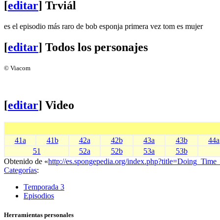
[
editar
]
Trviál
es el episodio más raro de bob esponja primera vez tom es mujer
[
editar
]
Todos los personajes
© Viacom
[
editar
]
Video
41a
41b
42a
42b
43a
43b
44a
51
52a
52b
53a
53b
Obtenido de «
http://es.spongepedia.org/index.php?title=Doing_Tim
Categorías
:
Temporada 3
Episodios
Herramientas personales