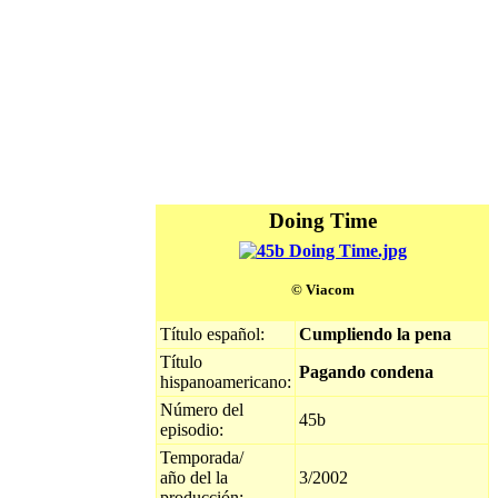
Doing Time
© Viacom
Título español:
Cumpliendo la pena
Título
Pagando condena
hispanoamericano:
Número del
45b
episodio:
Temporada/
año del la
3/2002
producción: