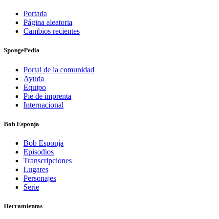
Portada
Página aleatoria
Cambios recientes
SpongePedia
Portal de la comunidad
Ayuda
Equipo
Pie de imprenta
Internacional
Bob Esponja
Bob Esponja
Episodios
Transcripciones
Lugares
Personajes
Serie
Herramientas