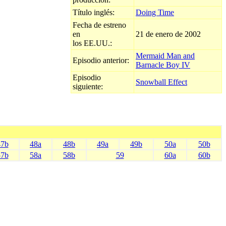
Título inglés:
Doing Time
Fecha de estreno
en
21 de enero de 2002
los EE.UU.:
Mermaid Man and
Episodio anterior:
Barnacle Boy IV
Episodio
Snowball Effect
siguiente:
47b
48a
48b
49a
49b
50a
50b
57b
58a
58b
59
60a
60b