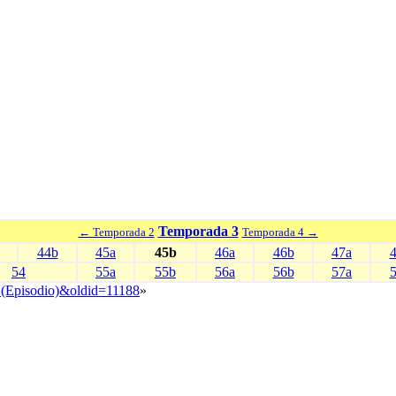
Temporada 3
← Temporada 2
Temporada 4 →
44b
45a
45b
46a
46b
47a
54
55a
55b
56a
56b
57a
e_(Episodio)&oldid=11188
»