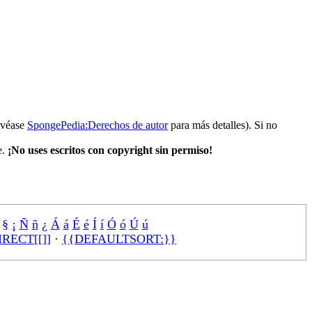
(véase
SpongePedia:Derechos de autor
para más detalles). Si no
e.
¡No uses escritos con copyright sin permiso!
§
¡
Ñ
ñ
¿
Á
á
É
é
Í
í
Ó
ó
Ú
ú
RECT[[]]
·
{{DEFAULTSORT:}}