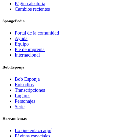
Página aleatoria
Cambios recientes
SpongePedia
Portal de la comunidad
Ayuda
Equipo
Pie de imprenta
Internacional
Bob Esponja
Bob Esponja
Episodios
Transcripciones
Lugares
Personajes
Serie
Herramientas
Lo que enlaza aquí
Páginas especiales