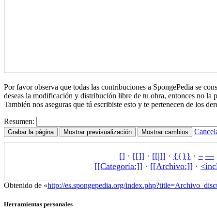
Por favor observa que todas las contribuciones a SpongePedia se co
deseas la modificación y distribución libre de tu obra, entonces no la 
También nos aseguras que tú escribiste esto y te pertenecen de los der
Resumen:
Cancel
[]
·
[[]]
·
[[|]]
·
{{}}
·
–
—
[[Categoría:]]
·
[[Archivo:]]
·
<inc
Obtenido de «
http://es.spongepedia.org/index.php?title=Archivo_d
Herramientas personales