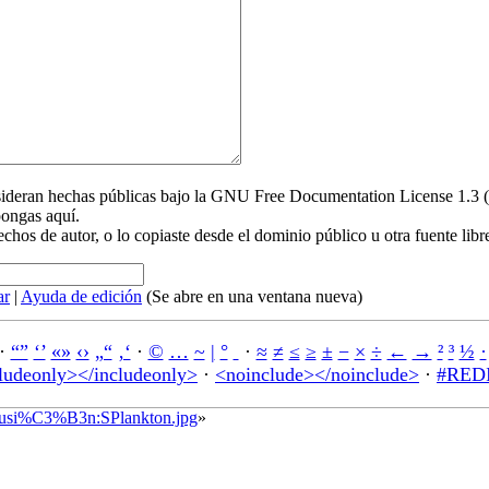
nsideran hechas públicas bajo la GNU Free Documentation License 1.3 
pongas aquí.
echos de autor, o lo copiaste desde el dominio público u otra fuente libr
ar
|
Ayuda de edición
(Se abre en una ventana nueva)
·
“”
‘’
«»
‹›
„“
‚‘
·
©
…
~
|
°
·
≈
≠
≤
≥
±
−
×
÷
←
→
²
³
½
·
ludeonly></includeonly>
·
<noinclude></noinclude>
·
#REDI
iscusi%C3%B3n:SPlankton.jpg
»