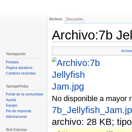
Archivo
Discusión
Archivo:7b Jel
Saltar a:
navegación
,
buscar
Archiv
Navegación
Portada
Página aleatoria
Cambios recientes
SpongePedia
Portal de la comunidad
No disponible a mayor r
Ayuda
Equipo
7b_Jellyfish_Jam.j
Pie de imprenta
Internacional
archivo: 28 KB; tip
Bob Esponja