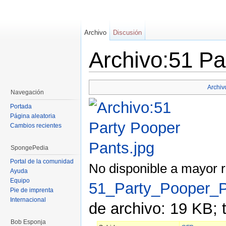
Archivo
Discusión
Archivo:51 Pa
Saltar a:
navegación
,
buscar
Archiv
Navegación
Portada
Página aleatoria
Cambios recientes
SpongePedia
Portal de la comunidad
No disponible a mayor r
Ayuda
Equipo
51_Party_Pooper_P
Pie de imprenta
Internacional
de archivo: 19 KB; 
Bob Esponja