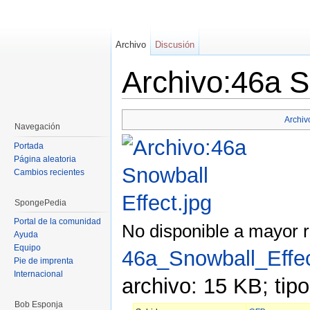
Archivo
Discusión
Archivo:46a S
Saltar a:
navegación
,
buscar
Archiv
Navegación
Portada
Página aleatoria
Cambios recientes
SpongePedia
Portal de la comunidad
No disponible a mayor r
Ayuda
Equipo
46a_Snowball_Effec
Pie de imprenta
Internacional
archivo: 15 KB; tip
Bob Esponja