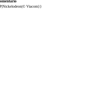
omentario
P|Nickelodeon|© Viacom}}