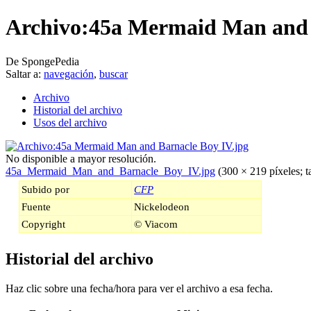
Archivo:45a Mermaid Man and 
De SpongePedia
Saltar a:
navegación
,
buscar
Archivo
Historial del archivo
Usos del archivo
No disponible a mayor resolución.
45a_Mermaid_Man_and_Barnacle_Boy_IV.jpg
‎
(300 × 219 píxeles; 
Subido por
CFP
Fuente
Nickelodeon
Copyright
© Viacom
Historial del archivo
Haz clic sobre una fecha/hora para ver el archivo a esa fecha.