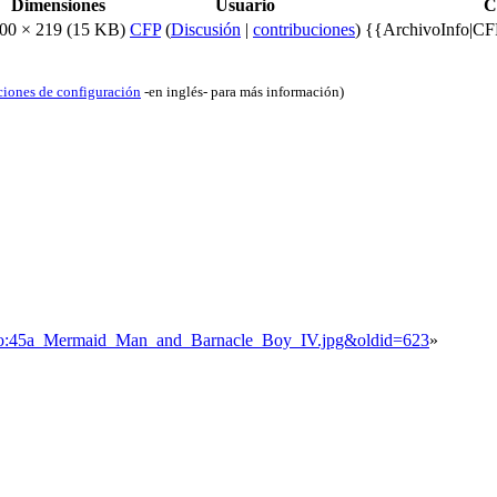
Dimensiones
Usuario
C
00 × 219
(15 KB)
CFP
(
Discusión
|
contribuciones
)
{{ArchivoInfo|CF
ciones de configuración
-en inglés- para más información)
chivo:45a_Mermaid_Man_and_Barnacle_Boy_IV.jpg&oldid=623
»