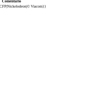
Comentario
|CFP|Nickelodeon|© Viacom}}