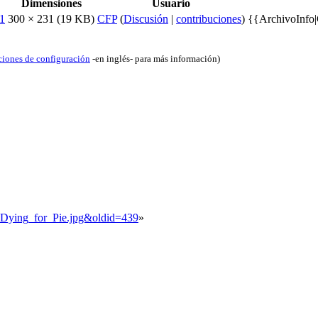
Dimensiones
Usuario
300 × 231
(19 KB)
CFP
(
Discusión
|
contribuciones
)
{{ArchivoInfo
ciones de configuración
-en inglés- para más información)
a_Dying_for_Pie.jpg&oldid=439
»