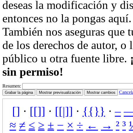
deseas la modificación y dis
entonces no la pongas aquí.
También nos aseguras que tú
de los derechos de autor, o 
público u otra fuente libre.
sin permiso!
Resumen:
Cancel
[]
·
[[]]
·
[[|]]
·
{{}}
·
–
≈
≠
≤
≥
±
−
×
÷
←
→
²
³